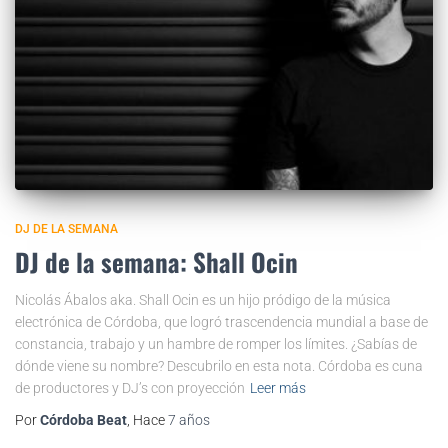
DJ DE LA SEMANA
DJ de la semana: Shall Ocin
Nicolás Ábalos aka. Shall Ocin es un hijo pródigo de la música
electrónica de Córdoba, que logró trascendencia mundial a base de
constancia, trabajo y un hambre de romper los límites. ¿Sabías de
dónde viene su nombre? Descubrilo en esta nota. Córdoba es cuna
de productores y DJ’s con proyección
Leer más
Por
Córdoba Beat
, Hace
7 años