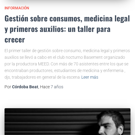
INFORMACIÓN
Gestión sobre consumos, medicina legal
y primeros auxilios: un taller para
crecer
El primer taller de gestión sobre consumo, medicina legal y primeros
auxilios se llevó a cabo en el club nocturno Basement organizado
por la productora MEED. Con más de 70 asistentes entre los que se
encontraban productores, estudiantes de medicina y enfermeria ,
djs, trabajadores en general de la escena
Leer más
Por
Córdoba Beat
, Hace
7 años