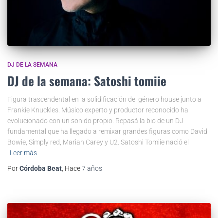
DJ DE LA SEMANA
DJ de la semana: Satoshi tomiie
Figura trascendental en la solidificación del género house junto a
Frankie Knuckles. Músico experto y productor reconocido ha
evolucionado con un sonido propio. Repasá la bio de un DJ
fundamental que ha llegado a remixar grandes figuras como David
Bowie, Simply red, Mariah Carey y U2. Satoshi Tomiie nació el
Leer más
Por
Córdoba Beat
, Hace
7 años