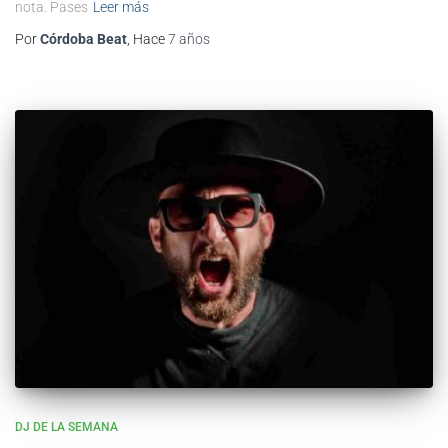
nota. Pases
Leer más
Por
Córdoba Beat
, Hace
7 años
DJ DE LA SEMANA