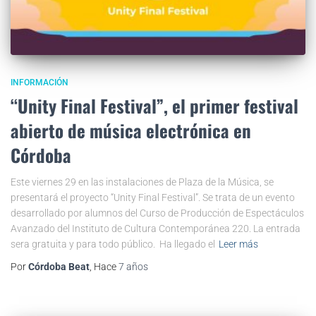
INFORMACIÓN
“Unity Final Festival”, el primer festival
abierto de música electrónica en
Córdoba
Este viernes 29 en las instalaciones de Plaza de la Música, se
presentará el proyecto “Unity Final Festival”. Se trata de un evento
desarrollado por alumnos del Curso de Producción de Espectáculos
Avanzado del Instituto de Cultura Contemporánea 220. La entrada
sera gratuita y para todo público. Ha llegado el
Leer más
Por
Córdoba Beat
, Hace
7 años