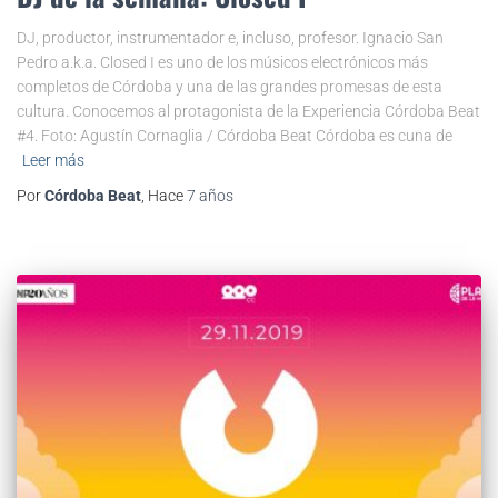
DJ, productor, instrumentador e, incluso, profesor. Ignacio San
Pedro a.k.a. Closed I es uno de los músicos electrónicos más
completos de Córdoba y una de las grandes promesas de esta
cultura. Conocemos al protagonista de la Experiencia Córdoba Beat
#4. Foto: Agustín Cornaglia / Córdoba Beat Córdoba es cuna de
Leer más
Por
Córdoba Beat
, Hace
7 años