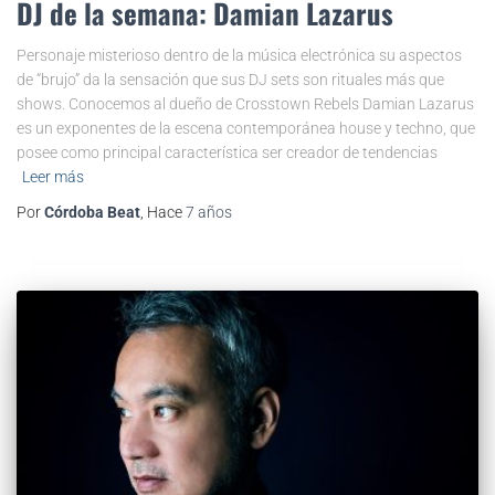
DJ de la semana: Damian Lazarus
Personaje misterioso dentro de la música electrónica su aspectos
de “brujo” da la sensación que sus DJ sets son rituales más que
shows. Conocemos al dueño de Crosstown Rebels Damian Lazarus
es un exponentes de la escena contemporánea house y techno, que
posee como principal característica ser creador de tendencias
Leer más
Por
Córdoba Beat
, Hace
7 años