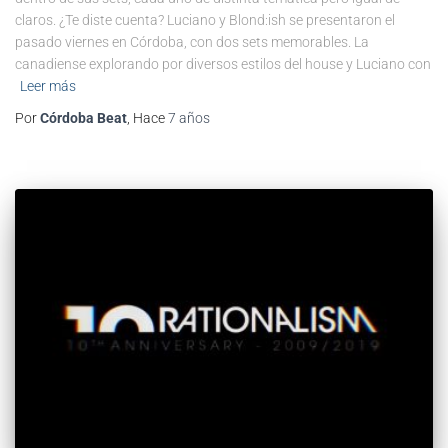
claros. ¿Te diste cuenta? Luciano y Blond:ish se presentaron el
pasado viernes en Córdoba, con dos sets memorables. La
canadiense explorando por diversos estilos del house y Luciano con
Leer más
Por
Córdoba Beat
, Hace
7 años