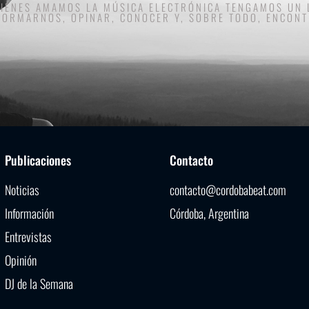
UIENES AMAMOS LA MÚSICA ELECTRÓNICA TENGAMOS UN
FORMARNOS, OPINAR, CONOCER Y, SOBRE TODO, ENCON
Publicaciones
Contacto
Noticias
contacto@cordobabeat.com
Información
Córdoba, Argentina
Entrevistas
Opinión
DJ de la Semana