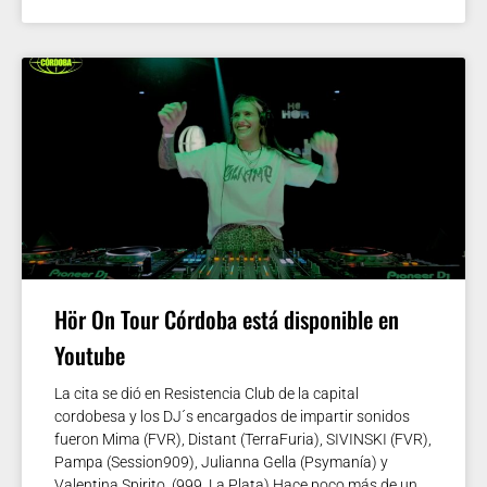
Hör On Tour Córdoba está disponible en
Youtube
La cita se dió en Resistencia Club de la capital
cordobesa y los DJ´s encargados de impartir sonidos
fueron Mima (FVR), Distant (TerraFuria), SIVINSKI (FVR),
Pampa (Session909), Julianna Gella (Psymanía) y
Valentina Spirito_(999, La Plata) Hace poco más de un