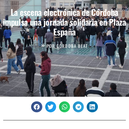
La escena electrónica de Córdoba
impulsa una jornada solidaria en Plaza
España
POR
CÓRDOBA BEAT