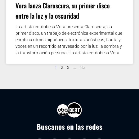
Vora lanza Claroscura, su primer disco
entre la luz y la oscuridad
La artista cordobesa Vora presenta Claroscura, su
primer disco, un trabajo de electrónica experimental que
combina ritmos hipnóticos, texturas acústicas, flauta y
voces en un recorrido atravesado por la luz, la sombra y
la transformación personal. La artista cordobesa Vora
1
2
3
…
15
Buscanos en las redes