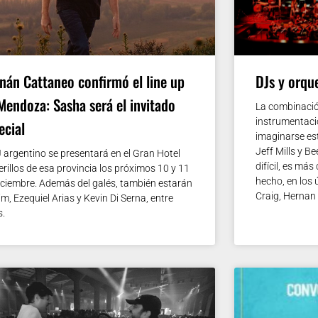
nán Cattaneo confirmó el line up
DJs y orqu
Mendoza: Sasha será el invitado
La combinación
instrumentaci
ecial
imaginarse es
Jeff Mills y 
J argentino se presentará en el Gran Hotel
difícil, es má
erillos de esa provincia los próximos 10 y 11
hecho, en los 
iciembre. Además del galés, también estarán
Craig, Hernan
im, Ezequiel Arias y Kevin Di Serna, entre
s.