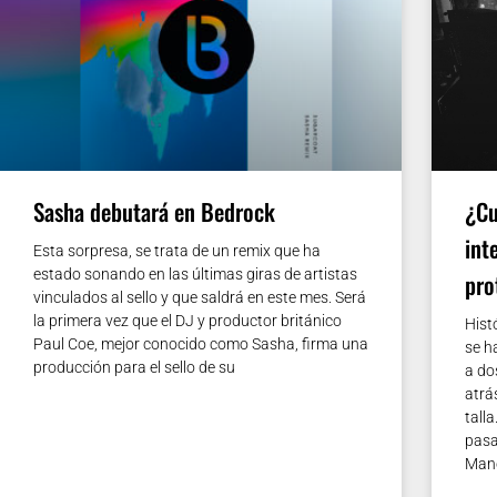
Sasha debutará en Bedrock
¿Cu
int
Esta sorpresa, se trata de un remix que ha
estado sonando en las últimas giras de artistas
pro
vinculados al sello y que saldrá en este mes. Será
la primera vez que el DJ y productor británico
Hist
Paul Coe, mejor conocido como Sasha, firma una
se h
producción para el sello de su
a do
atrá
tall
pasa
Mano