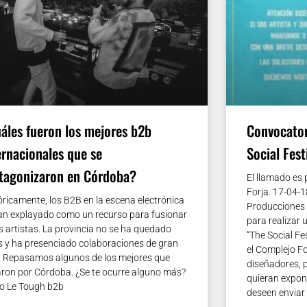
áles fueron los mejores b2b
Convocator
ernacionales que se
Social Fest
tagonizaron en Córdoba?
El llamado es
Forja. 17-04-
óricamente, los B2B en la escena electrónica
Producciones 
an explayado como un recurso para fusionar
para realizar 
s artistas. La provincia no se ha quedado
“The Social Fe
s y ha presenciado colaboraciones de gran
el Complejo Fo
a. Repasamos algunos de los mejores que
diseñadores, p
ron por Córdoba. ¿Se te ocurre alguno más?
quieran expon
 Le Tough b2b
deseen enviar 