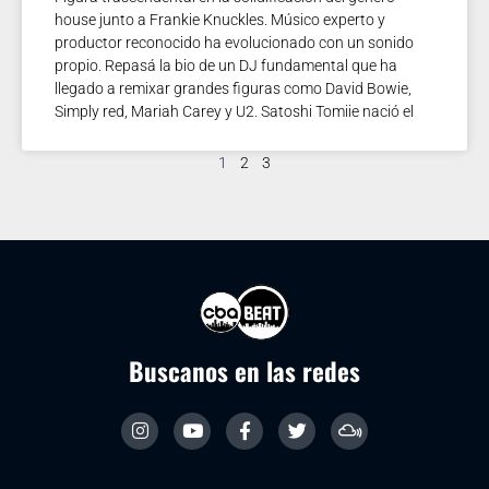
house junto a Frankie Knuckles. Músico experto y
productor reconocido ha evolucionado con un sonido
propio. Repasá la bio de un DJ fundamental que ha
llegado a remixar grandes figuras como David Bowie,
Simply red, Mariah Carey y U2. Satoshi Tomiie nació el
1
2
3
Buscanos en las redes