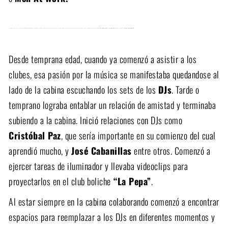
Por las noches, antes de ir a dormir, con su walkman escuchaba esos casettes que adquiría en las disquerías y allí aprendió a acompañar a diferentes momentos del día con música. En esta etapa también comenzó a grabar cassettes para sus compañeros de colegio en los cuales, por ejemplo, realizaba una intro con el comienzo de
“Yendo de la cama al living”
de
Charly García
mezclado con el arranque del tema
“Thriller”
de
Michael Jackson.
Desde temprana edad, cuando ya comenzó a asistir a los
clubes, esa pasión por la música se manifestaba quedandose al
lado de la cabina escuchando los sets de los
DJs
. Tarde o
temprano lograba entablar un relación de amistad y terminaba
subiendo a la cabina. Inició relaciones con DJs como
Cristóbal Paz
, que sería importante en su comienzo del cual
aprendió mucho, y
José Cabanillas
entre otros. Comenzó a
ejercer tareas de iluminador y llevaba videoclips para
proyectarlos en el club boliche
“La Pepa”
.
Al estar siempre en la cabina colaborando comenzó a encontrar
espacios para reemplazar a los DJs en diferentes momentos y