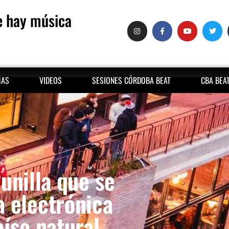
 hay música
MAS
VIDEOS
SESIONES CÓRDOBA BEAT
CBA BEA
unilla que se
a electrónica
íso natural