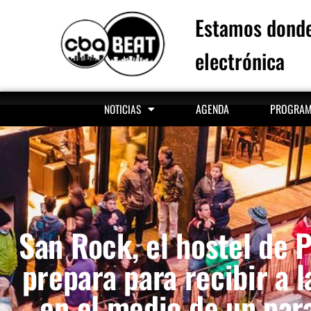
Estamos donde
electrónica
AGENDA
PROGRA
NOTICIAS
San Rock, el hostel de P
prepara para recibir a l
en el medio de un para