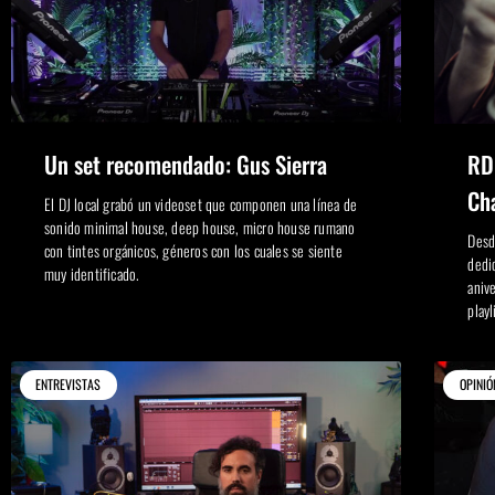
Un set recomendado: Gus Sierra
RDO
Ch
El DJ local grabó un videoset que componen una línea de
sonido minimal house, deep house, micro house rumano
Desd
con tintes orgánicos, géneros con los cuales se siente
dedi
muy identificado.
aniv
playl
ENTREVISTAS
OPINIÓ