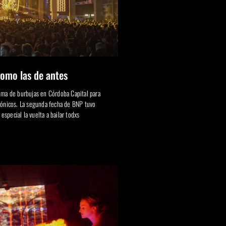
como las de antes
ema de burbujas en Córdoba Capital para
rónicos. La segunda fecha de BNP tuvo
special la vuelta a bailar todxs