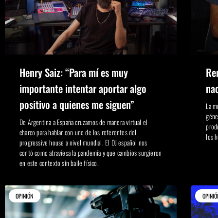
Henry Saiz: “Para mí es muy
Rem
importante intentar aportar algo
nac
positivo a quienes me siguen”
La mú
géne
De Argentina a España cruzamos de manera virtual el
prod
charco para hablar con uno de los referentes del
los 
progressive house a nivel mundial. El DJ español nos
contó como atraviesa la pandemia y que cambios surgieron
en este contexto sin baile físico.
OPINIÓN
OPINIÓ