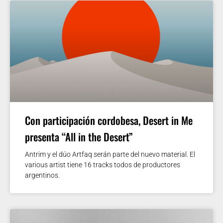
Con participación cordobesa, Desert in Me
presenta “All in the Desert”
Antrim y el dúo Artfaq serán parte del nuevo material. El
various artist tiene 16 tracks todos de productores
argentinos.