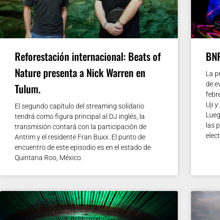
Reforestación internacional: Beats of
BNP
Nature presenta a Nick Warren en
La p
de e
Tulum.
febr
Uji 
El segundo capítulo del streaming solidario
Lueg
tendrá como figura principal al DJ inglés, la
las 
transmisión contará con la participación de
elec
Antrim y el residente Fran Buxx. El punto de
encuentro de este episodio es en el estado de
Quintana Roo, México.