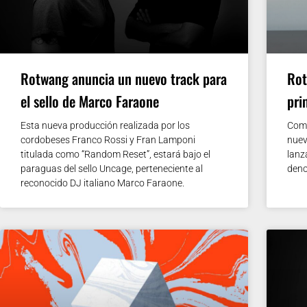
Rotwang anuncia un nuevo track para
Rot
el sello de Marco Faraone
pri
Esta nueva producción realizada por los
Como
cordobeses Franco Rossi y Fran Lamponi
nuev
titulada como “Random Reset”, estará bajo el
lanz
paraguas del sello Uncage, perteneciente al
deno
reconocido DJ italiano Marco Faraone.