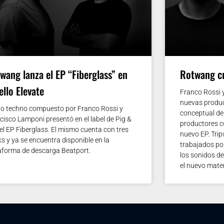
wang lanza el EP “Fiberglass” en
Rotwang cr
sello Elevate
Franco Rossi 
nuevas produc
úo techno compuesto por Franco Rossi y
conceptual del
cisco Lamponi presentó en el label de Pig &
productores c
el EP Fiberglass. El mismo cuenta con tres
nuevo EP. Trip
ks y ya se encuentra disponible en la
trabajados por
aforma de descarga Beatport.
los sonidos d
el nuevo mater