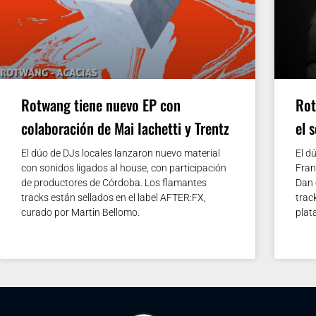
Rotwang tiene nuevo EP con
Rot
colaboración de Mai Iachetti y Trentz
el 
El dúo de DJs locales lanzaron nuevo material
El d
con sonidos ligados al house, con participación
Fran
de productores de Córdoba. Los flamantes
Dan 
tracks están sellados en el label AFTER:FX,
trac
curado por Martin Bellomo.
plat