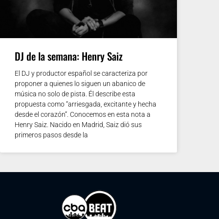
DJ de la semana: Henry Saiz
El DJ y productor español se caracteriza por
proponer a quienes lo siguen un abanico de
música no solo de pista. Él describe esta
propuesta como “arriesgada, excitante y hecha
desde el corazón”. Conocemos en esta nota a
Henry Saiz. Nacido en Madrid, Saiz dió sus
primeros pasos desde la