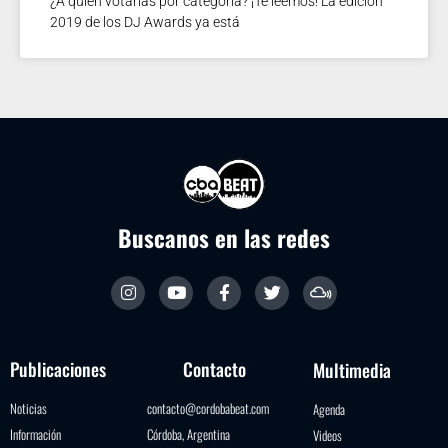
¿A quién votarías por categoría? ¡Te leemos! La edición
2019 de los DJ Awards ya está
Buscanos en las redes
Publicaciones
Contacto
Multimedia
Noticias
contacto@cordobabeat.com
Agenda
Información
Córdoba, Argentina
Videos