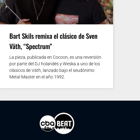
Bart Skils remixa el clásico de Sven
Väth, “Spectrum”
La pieza, publicada en Cocoon, es una reversión
por parte del DJ holandés y Weska a uno de los
clásicos de Väth, lanzado bajo el seudónimo
Metal Master en el año 1992.