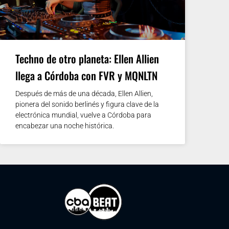
Techno de otro planeta: Ellen Allien
llega a Córdoba con FVR y MQNLTN
Después de más de una década, Ellen Allien,
pionera del sonido berlinés y figura clave de la
electrónica mundial, vuelve a Córdoba para
encabezar una noche histórica.