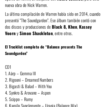
nueva obra de Nick Warren.
La última compilación de Warren había sido en 2014, cuando
presentó “The Soundgarden”. Ese álbum también contó con
dos discos y producciones de
Black 8, Khen
,
Kassey
Voorn
y
Simon Shackleton
, entre otros.
El Tracklist completo de “Balance presents The
Soundgarden”
CD1
1. Aārp – Gemma III
2. Rigooni – Dreamed Numbers
3. Bigasti & Balad – With You
4. Synkro & Arovane – Aspen
5. Scippo – Rumy
6. Kamilo Sanclemente – Urania (Balance Mix)