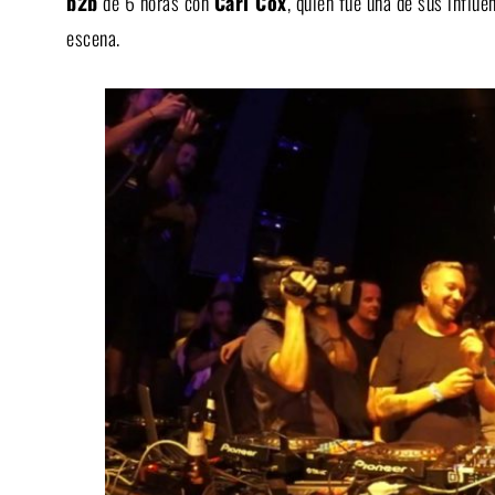
b2b
de 6 horas con
Carl Cox
, quien fue una de sus influe
escena.