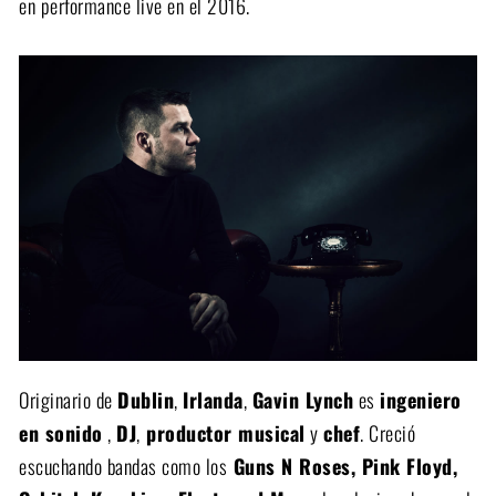
en performance live en el 2016.
Originario de
Dublin
,
Irlanda
,
Gavin Lynch
es
ingeniero
en sonido
,
DJ
,
productor musical
y
chef
. Creció
escuchando bandas como los
Guns N Roses, Pink Floyd,