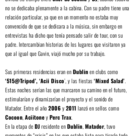
no se dedicaba plenamente a la cabina. Con su padre tiene una
relación particular, ya que en un momento no estaba muy
convencido de que se dedicara a la música, sin embargo en
entrevistas ha dicho que tenía pensado salir de tour, con su
padre. Intercambian historias de los lugares que visitaron ya
que al igual que Gavin, viajó mucho por su trabajo.
Sus primeras residencias eran en
Dublin
en clubs como
‘515@Tripod’, ‘Acii Disco
’, y las fiestas
‘Mixed Salad’
.
Estas noches serían las que marcaron su camino en el futuro,
estimularían y dinamizarían el proyecto y el sonido de
Matador. Entre el año
2006
y
2011
lanzó en sellos como
Cocoon
,
Aciitone
y
Perc Trax
.
En la etapa de
DJ
residente en
Dublin
,
Matador
, tuvo
momentos de “crisis” en las que estaba listo para tirarlo todo