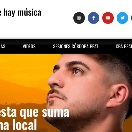
 hay música
MAS
VIDEOS
SESIONES CÓRDOBA BEAT
CBA BEA
iesta que suma
na local