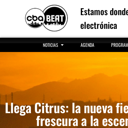
Estamos donde
electrónica
AGENDA
PROGRA
NOTICIAS
Llega Citrus: la nueva f
frescura a la esce