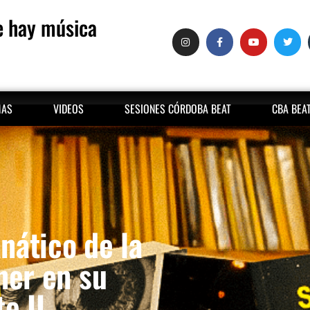
 hay música
MAS
VIDEOS
SESIONES CÓRDOBA BEAT
CBA BEA
nático de la
ner en su
e II