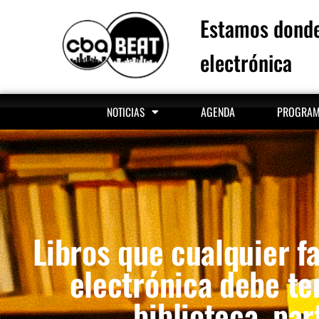
Estamos donde
electrónica
AGENDA
PROGRA
NOTICIAS
Libros que cualquier fa
electrónica debe te
biblioteca, part