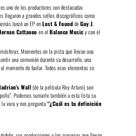
, es uno de los productores con destacadas
nes llegaron a grandes sellos discográficos como
demás lanzó un EP en
Lost & Found
de
Guy J
.
Hernan Cattaneo
en el
Balance Music
y con el
tmósferas. Momentos en la pista que llevan una
entir una comunión durante su desarrollo, una
 al momento de bailar.
Todos esos elementos se
adrian’s Wall
(de la película Rey Arturo) son
pollo”. Podemos sumarle también a esta lista su
e la vara y nos pregunta
“¿Cuál es tu definición
órdoba, sus producciones y los procesos que llevan