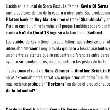
Nacido en la ciudad de Santa Rosa, La Pampa,
Kevin Di Serna
participaciones dentro de la escena a nivel país. Sus produccio
Plattenbank
de
Guy Mantzur
con el track “
Shambhala
” y a
Pero su curriculum no termina allí porque también cooperó con
remix a
Nu1 de
Omid 16
ingresó a la familia de
Sudbeat
.
Los sonidos de Kevin tienen características que saben generar a
intensidad emocional muy elevada que hace a los/as asistentes s
unión entre asistentes que no encuentran diferencias entre pares
oyen en sus producciones, no solamente en las pistas de baile.
Tracks como el remix a
Hans Zimmer – Another Brick in H
obras extremadamente sensitivas mejor conocida como “piel de 
más reciente producción “
Horizons
” en donde el productor sub
de la felicidad?”
Córdoba Beat
habló con
Kevin Di Serna
sobre su paso por C