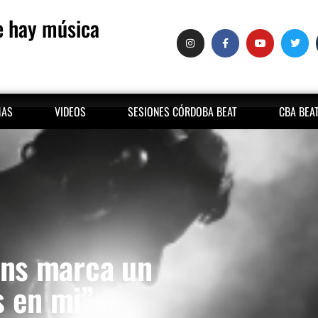
 hay música
MAS
VIDEOS
SESIONES CÓRDOBA BEAT
CBA BEA
ons marca un
s en mi”