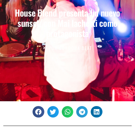
House Blend presenta un nuevo
sunset, con Mai Iachetti como
protagonista
POR
CÓRDOBA BEAT