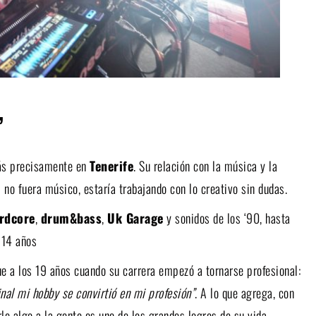
”
ás precisamente en
Tenerife
. Su relación con la música y la
si no fuera músico, estaría trabajando con lo creativo sin dudas.
rdcore
,
drum&bass
,
Uk Garage
y sonidos de los ‘90, hasta
 14 años
e a los 19 años cuando su carrera empezó a tornarse profesional:
inal mi hobby se convirtió en mi profesión”
. A lo que agrega, con
le algo a la gente es uno de los grandes logros de su vida.