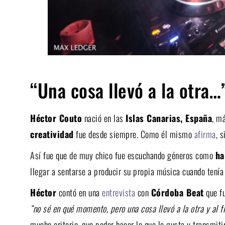
“Una cosa llevó a la otra…
Héctor Couto
nació en las
Islas Canarias, España
, m
creatividad
fue desde siempre. Como él mismo
afirma
, 
Así fue que de muy chico fue escuchando géneros como
ha
llegar a sentarse a producir su propia música cuando tenía
Héctor
contó en una
entrevista
con
Córdoba Beat
que fu
“no sé en qué momento, pero una cosa llevó a la otra y al f
mucho criterio, que poder hacer lo que le gusta y transmitir