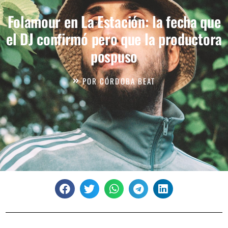
Folamour en La Estación: la fecha que
el DJ confirmó pero que la productora
pospuso
POR
CÓRDOBA BEAT