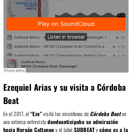
Ezequiel Arias y su visita a Córdoba
Beat
En el 2017, el
“Eze”
visitó los micrófonos de
Córdoba Beat
en
una extensa entrevista
donde
anticipaba su admiración
hacia Hernán Cattaneo
y el label
SUDBEAT
y
cómo es a la