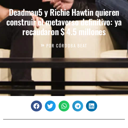
Deadmau5 y Richie Hawtin quieren
construir el metaverso definitivo: ya
recaudaron $ 4.5 millones
POR
CÓRDOBA BEAT