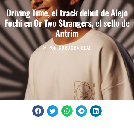
Driving Time, el track debut de Alejo
Fochi en Or Two Strangers, el sello de
Antrim
POR
CÓRDOBA BEAT