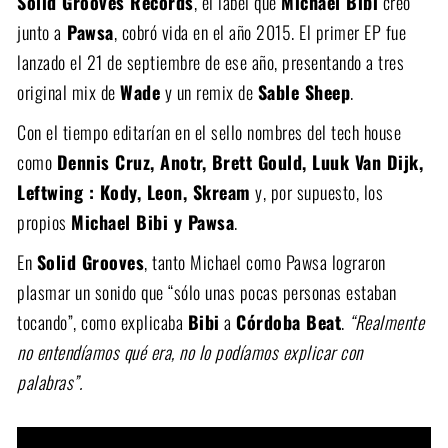
Solid Grooves Records
, el label que
Michael Bibi
creó
junto a
Pawsa
, cobró vida en el año 2015. El primer EP fue
lanzado el 21 de septiembre de ese año, presentando a tres
original mix de
Wade
y un remix de
Sable Sheep
.
Con el tiempo editarían en el sello nombres del tech house
como
Dennis Cruz, Anotr, Brett Gould, Luuk Van Dijk,
Leftwing : Kody, Leon, Skream
y, por supuesto, los
propios
Michael Bibi y Pawsa
.
En
Solid Grooves
, tanto Michael como Pawsa lograron
plasmar un sonido que “sólo unas pocas personas estaban
tocando”, como explicaba
Bibi
a
Córdoba Beat
.
“Realmente
no entendíamos qué era, no lo podíamos explicar con
palabras”.