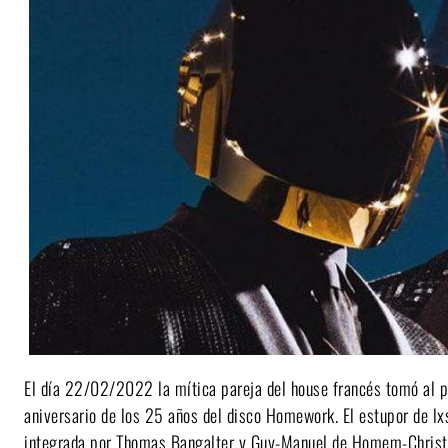
El día 22/02/2022 la mítica pareja del house francés tomó al pú
aniversario de los 25 años del disco Homework. El estupor de lxs
integrada por Thomas Bangalter y Guy-Manuel de Homem-Christo,