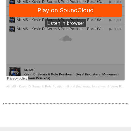
ÀNIMS
·
Kevin Di Serna & Pole Position - Boral (Inc. Aera, Musumeci & Voon Remixes)