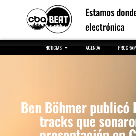
Estamos donde
electrónica
AGENDA
PROGRA
NOTICIAS
Ben Böhmer publicó 
tracks que sonaro
presentación en 