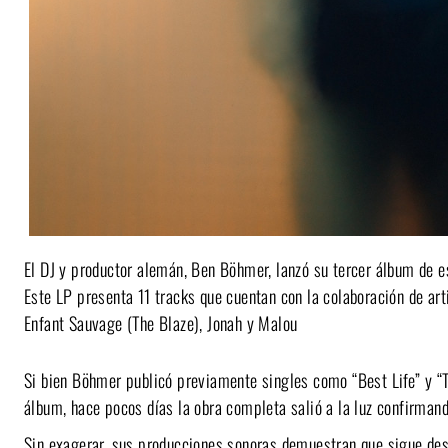
El DJ y productor alemán, Ben Böhmer, lanzó su tercer álbum de e
Este LP presenta 11 tracks que cuentan con la colaboración de ar
Enfant Sauvage (The Blaze), Jonah y Malou
Si bien Böhmer publicó previamente singles como “Best Life” y “Th
álbum, hace pocos días la obra completa salió a la luz confirmando
Sin exagerar, sus producciones sonoras demuestran que sigue des